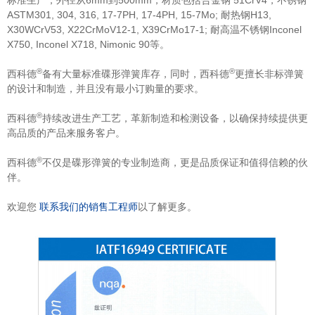
标准生产，外径从6mm到500mm，材质包括合金钢 51CrV4，不锈钢
ASTM301, 304, 316, 17-7PH, 17-4PH, 15-7Mo; 耐热钢H13,
X30WCrV53, X22CrMoV12-1, X39CrMo17-1; 耐高温不锈钢Inconel
X750, Inconel X718, Nimonic 90等。
®
®
西科德
备有大量标准碟形弹簧库存，同时，西科德
更擅长非标弹簧
的设计和制造，并且没有最小订购量的要求。
®
西科德
持续改进生产工艺，革新制造和检测设备，以确保持续提供更
高品质的产品来服务客户。
®
西科德
不仅是碟形弹簧的专业制造商，更是品质保证和值得信赖的伙
伴。
欢迎您
联系我们的销售工程师
以了解更多。